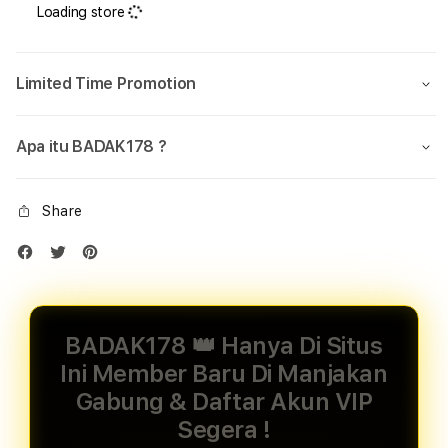
!
!
Loading store
Limited Time Promotion
Apa itu BADAK178 ?
Share
BADAK178 👑 Hanya Di Situs
Ini Member Baru Di Manjakan
Gabung & Daftar Akun VIP
Segera !