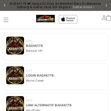
romo
BADAK178 👑 Hanya Di Situs Ini Member Baru Di Manjakan
BAD
Gabung & Daftar Akun VIP Segera !
Daftar Disini !
Lo
in
NEW
BADAK178
Member VIP
HOT
LOGIN BADAK178
Akses Cepat
NEW
LINK ALTERNATIF BADAK178
Anti Blokir