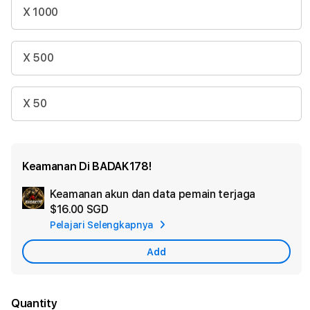
X 1000
X 500
X 50
Keamanan Di BADAK178!
Keamanan akun dan data pemain terjaga
Ad
$16.00 SGD
App
Pelajari Selengkapnya
Car
Add
Quantity