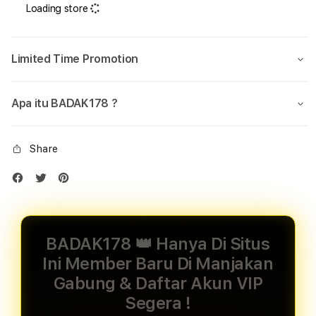
!
!
Loading store
Limited Time Promotion
Apa itu BADAK178 ?
Share
BADAK178 👑 Hanya Di Situs
Ini Member Baru Di Manjakan
Gabung & Daftar Akun VIP
Segera !