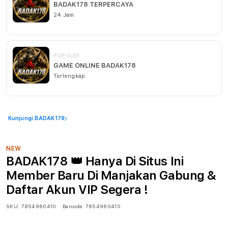
BADAK178 TERPERCAYA
24 Jam
POPULER
GAME ONLINE BADAK178
Terlengkap
Kunjungi BADAK178
NEW
BADAK178 👑 Hanya Di Situs Ini
Member Baru Di Manjakan Gabung &
Daftar Akun VIP Segera !
SKU:
7854960410
Barcode:
7854960410