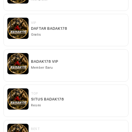
VIP
DAFTAR BADAK178
Gratis
BADAK178 VIP
Member Baru
TOP
SITUS BADAK178
Resmi
BEST