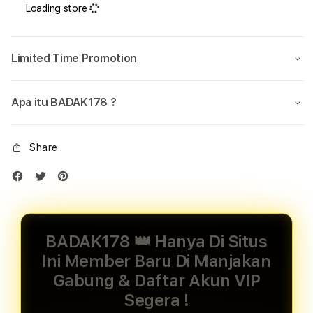
!
!
Loading store
Limited Time Promotion
Apa itu BADAK178 ?
Share
BADAK178 👑 Hanya Di Situs
Ini Member Baru Di Manjakan
Gabung & Daftar Akun VIP
Segera !