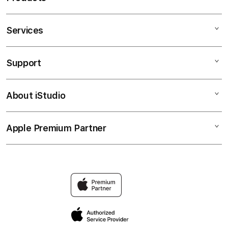
Services
BADAK178
BADAK178 LOGIN
Support
AppleCare+
BADAK178 GAME ONLINE
Corporate
BADAK178 VIP
About iStudio
My Account
Slot Online
BADAK178 LINK
Collection & Delivery
Elush Service Provider
BADAK178 ALTERNATIF
Apple Premium Partner
About Us
Returns & Exchanges
Financing Options
BADAK178 TERPERCAYA
Find an iStudio near you
Contact Us
Trade-in
BADAK178 LOGIN VIP
Why Shop at iStudio
FAQ
Traveller’s Reservation
Elush Corporate Website
Privacy Policy
Site Terms of Use