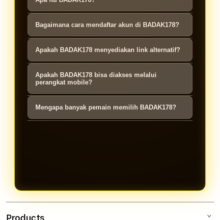
BADAK178 merupakan situs game
Bagaimana cara mendaftar akun di BADAK178?
online yang menyediakan berbagai
Anda cukup mengisi formulir
pilihan permainan dengan akses
Apakah BADAK178 menyediakan link alternatif?
pendaftaran yang tersedia di situs
cepat, tampilan modern, serta
Ya, BADAK178 menyediakan link
BADAK178 dengan data yang
pengalaman bermain yang nyaman
Apakah BADAK178 bisa diakses melalui
alternatif resmi yang dapat
perangkat mobile?
diperlukan. Setelah proses selesai,
bagi seluruh member.
digunakan apabila domain utama
akun dapat langsung digunakan
Tentu. Situs BADAK178 telah
Mengapa banyak pemain memilih BADAK178?
sedang mengalami gangguan,
untuk mengakses seluruh layanan
dioptimalkan untuk berbagai
sehingga member tetap dapat login
yang tersedia.
BADAK178 menawarkan proses
perangkat seperti Android, iPhone,
dengan mudah dan aman.
pendaftaran yang mudah, akses
tablet, maupun desktop sehingga
login yang cepat, tampilan responsif,
memberikan pengalaman bermain
pilihan permainan yang lengkap,
yang lancar di mana saja.
serta layanan pelanggan yang siap
membantu selama 24 jam.
Products