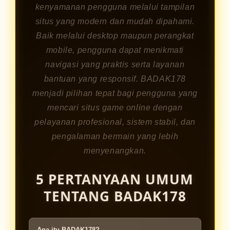
kenyamanan pengguna melalui tampilan
situs yang modern dan mudah dipahami.
Baik melalui desktop maupun perangkat
mobile, pengguna dapat menikmati
navigasi yang praktis serta layanan
bantuan yang responsif. BADAK178
menjadi pilihan tepat bagi pengguna yang
mencari situs game online dengan
pelayanan profesional, sistem stabil, dan
pengalaman bermain yang lebih
menyenangkan.
5 PERTANYAAN UMUM
TENTANG BADAK178
Apa itu BADAK178?