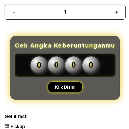
Decrease
Incr
quantity
quant
for
for
BADAK178
BAD
👑
👑
Hanya
Hany
Cek Angka Keberuntunganmu
Di
Di
Situs
Situs
Ini
Ini
0
0
0
0
Member
Mem
Baru
Baru
Di
Di
Manjakan
Manj
Klik Disini
Gabung
Gabu
&
&
Daftar
Daft
Akun
Akun
Get it fast
VIP
VIP
Segera
Sege
Pickup