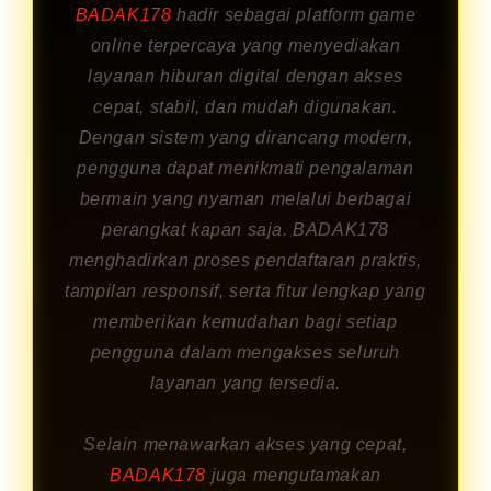
BADAK178
hadir sebagai platform game
online terpercaya yang menyediakan
layanan hiburan digital dengan akses
cepat, stabil, dan mudah digunakan.
Dengan sistem yang dirancang modern,
pengguna dapat menikmati pengalaman
bermain yang nyaman melalui berbagai
perangkat kapan saja. BADAK178
menghadirkan proses pendaftaran praktis,
tampilan responsif, serta fitur lengkap yang
memberikan kemudahan bagi setiap
pengguna dalam mengakses seluruh
layanan yang tersedia.
Selain menawarkan akses yang cepat,
BADAK178
juga mengutamakan