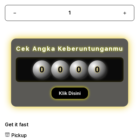
Decrease
Incr
quantity
quant
for
for
BADAK178
BAD
👑
👑
Hanya
Hany
Cek Angka Keberuntunganmu
Di
Di
Situs
Situs
Ini
Ini
0
0
0
0
Member
Mem
Baru
Baru
Di
Di
Manjakan
Manj
Klik Disini
Gabung
Gabu
&
&
Daftar
Daft
Akun
Akun
Get it fast
VIP
VIP
Segera
Sege
Pickup