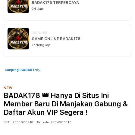
BADAK178 TERPERCAYA
24 Jam
POPULER
GAME ONLINE BADAK178
Terlengkap
Kunjungi BADAK178
NEW
BADAK178 👑 Hanya Di Situs Ini
Member Baru Di Manjakan Gabung &
Daftar Akun VIP Segera !
SKU:
7854960410
Barcode:
7854960410