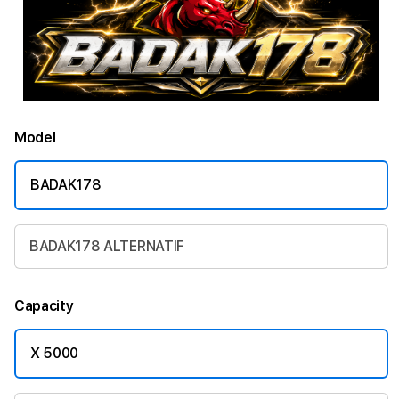
Model
BADAK178
BADAK178 ALTERNATIF
Capacity
X 5000