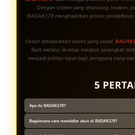
Dengan sistem yang dirancang modern, p
BADAK178 menghadirkan proses pendaftaran pr
Selain menawarkan akses yang cepat,
BADAK
Baik melalui desktop maupun perangkat mobi
menjadi pilihan tepat bagi pengguna yang men
5 PERT
Apa itu BADAK178?
BADAK178 merupakan situs game online 
Bagaimana cara mendaftar akun di BADAK178?
pengalaman bermain yang nyaman bagi se
Anda cukup mengisi formulir pendaftaran y