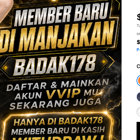
T
o
$
P
C