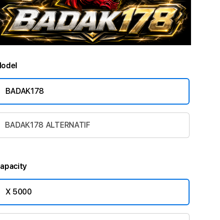
odel
BADAK178
BADAK178 ALTERNATIF
apacity
X 5000