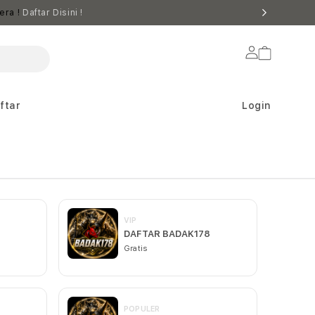
era !
Daftar Disini !
Log
Cart
in
ftar
Login
VIP
DAFTAR BADAK178
Gratis
POPULER