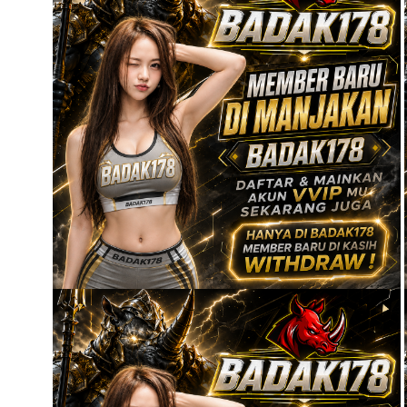
modal
Open
media
6
in
modal