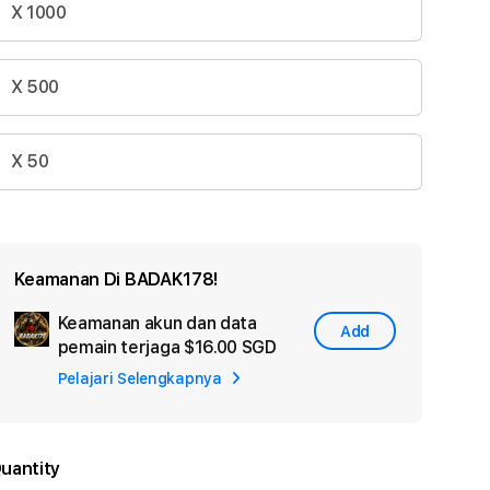
X 1000
X 500
X 50
Keamanan Di BADAK178!
Keamanan akun dan data
Add
Add
pemain terjaga
$16.00 SGD
Apple
Pelajari Selengkapnya
Care
uantity