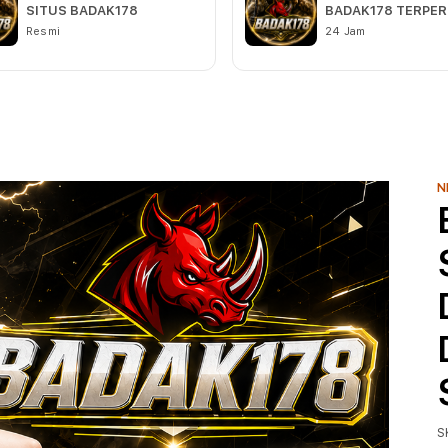
SITUS BADAK178
BADAK178 TERPE
Resmi
24 Jam
N
S