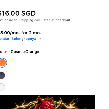
$16.00 SGD
ax included.
Shipping
calculated at checkout.
r
8.00
/mo. for 2 mo.
elajari Selengkapnya
olor
- Cosmic Orange