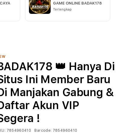
RCAYA
GAME ONLINE BADAK178
Terlengkap
EW
BADAK178 👑 Hanya Di
Situs Ini Member Baru
Di Manjakan Gabung &
Daftar Akun VIP
Segera !
KU:
7854960410
Barcode:
7854960410