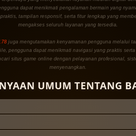
engguna dapat menikmati pengalaman bermain yang nyaman
aktis, tampilan responsif, serta fitur lengkap yang mem
mengakses seluruh layanan yang tersedia.
178
juga mengutamakan kenyamanan pengguna melalui tam
le, pengguna dapat menikmati navigasi yang praktis ser
cari situs game online dengan pelayanan profesional, sis
menyenangkan.
ANYAAN UMUM TENTANG B
yang menyediakan berbagai pilihan permainan deng
luruh member.
ang tersedia di situs BADAK178 dengan data yang dipe