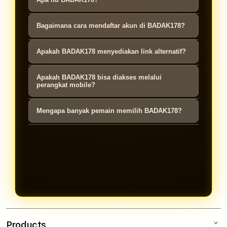
BADAK178 merupakan situs game
Bagaimana cara mendaftar akun di BADAK178?
online yang menyediakan berbagai
Anda cukup mengisi formulir
pilihan permainan dengan akses
Apakah BADAK178 menyediakan link alternatif?
pendaftaran yang tersedia di situs
cepat, tampilan modern, serta
Ya, BADAK178 menyediakan link
BADAK178 dengan data yang
pengalaman bermain yang nyaman
Apakah BADAK178 bisa diakses melalui
alternatif resmi yang dapat
perangkat mobile?
diperlukan. Setelah proses selesai,
bagi seluruh member.
digunakan apabila domain utama
akun dapat langsung digunakan
Tentu. Situs BADAK178 telah
Mengapa banyak pemain memilih BADAK178?
sedang mengalami gangguan,
untuk mengakses seluruh layanan
dioptimalkan untuk berbagai
sehingga member tetap dapat login
yang tersedia.
BADAK178 menawarkan proses
perangkat seperti Android, iPhone,
dengan mudah dan aman.
pendaftaran yang mudah, akses
tablet, maupun desktop sehingga
login yang cepat, tampilan responsif,
memberikan pengalaman bermain
pilihan permainan yang lengkap,
yang lancar di mana saja.
serta layanan pelanggan yang siap
membantu selama 24 jam.
Products