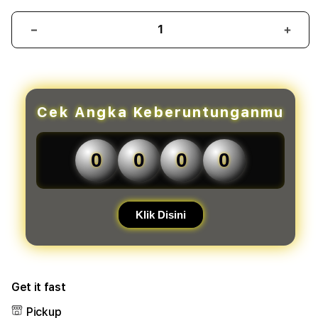
Decrease
Incr
quantity
quant
for
for
BADAK178
BAD
👑
👑
Hanya
Hany
Cek Angka Keberuntunganmu
Di
Di
Situs
Situs
Ini
Ini
0
0
0
0
Member
Mem
Baru
Baru
Di
Di
Manjakan
Manj
Klik Disini
Gabung
Gabu
&
&
Daftar
Daft
Akun
Akun
Get it fast
VIP
VIP
Segera
Sege
Pickup