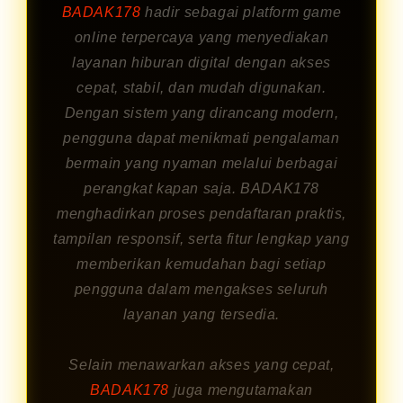
BADAK178
hadir sebagai platform game
online terpercaya yang menyediakan
layanan hiburan digital dengan akses
cepat, stabil, dan mudah digunakan.
Dengan sistem yang dirancang modern,
pengguna dapat menikmati pengalaman
bermain yang nyaman melalui berbagai
perangkat kapan saja. BADAK178
menghadirkan proses pendaftaran praktis,
tampilan responsif, serta fitur lengkap yang
memberikan kemudahan bagi setiap
pengguna dalam mengakses seluruh
layanan yang tersedia.
Selain menawarkan akses yang cepat,
BADAK178
juga mengutamakan