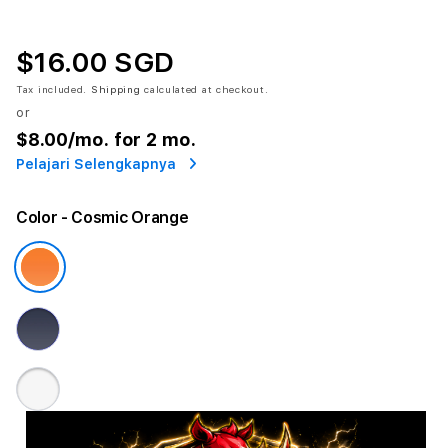
$16.00 SGD
Tax included.
Shipping
calculated at checkout.
or
$8.00
/mo. for 2 mo.
Pelajari Selengkapnya
Color
- Cosmic Orange