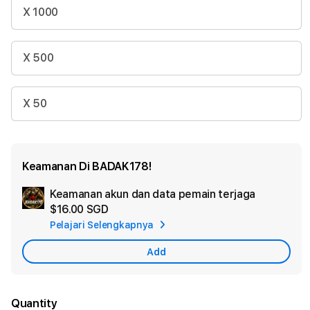
X 1000
X 500
X 50
Keamanan Di BADAK178!
Keamanan akun dan data pemain terjaga
Ad
$16.00 SGD
App
Pelajari Selengkapnya
Car
Add
Quantity