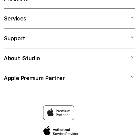
Services
BADAK178
BADAK178 LOGIN
Support
AppleCare+
BADAK178 GAME ONLINE
Corporate
BADAK178 VIP
About iStudio
My Account
Slot Online
BADAK178 LINK
Collection & Delivery
Elush Service Provider
BADAK178 ALTERNATIF
Apple Premium Partner
About Us
Returns & Exchanges
Financing Options
BADAK178 TERPERCAYA
Find an iStudio near you
Contact Us
Trade-in
BADAK178 LOGIN VIP
Why Shop at iStudio
FAQ
Traveller’s Reservation
Elush Corporate Website
Privacy Policy
Site Terms of Use