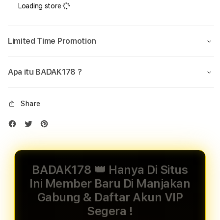
!
!
Loading store
Limited Time Promotion
Apa itu BADAK178 ?
Share
BADAK178 👑 Hanya Di Situs
Ini Member Baru Di Manjakan
Gabung & Daftar Akun VIP
Segera !